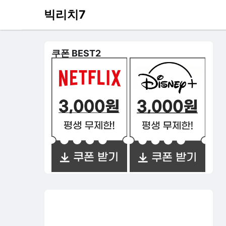
빅리치7
쿠폰 BEST2