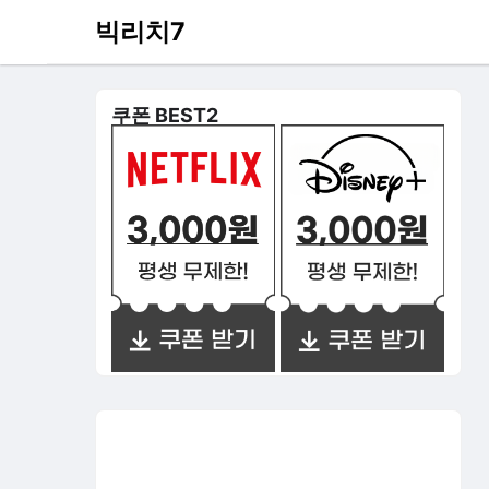
빅리치7
쿠폰 BEST2