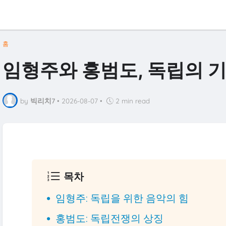
홈
임형주와 홍범도, 독립의 
by
빅리치7
•
2026-08-07
•
2 min read
목차
임형주: 독립을 위한 음악의 힘
홍범도: 독립전쟁의 상징