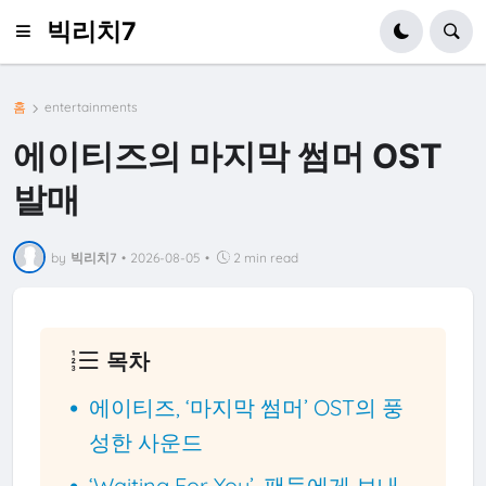
빅리치7
홈
entertainments
에이티즈의 마지막 썸머 OST
발매
by
빅리치7
•
2026-08-05
•
2 min read
목차
에이티즈, ‘마지막 썸머’ OST의 풍
성한 사운드
‘Waiting For You’, 팬들에게 보내