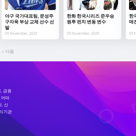
야구 국가대표팀, 문성주
한화 한국시리즈 준우승
한
구자욱 부상 교체 선수 선
원투 펀치 변동 변수
매
발
03 November, 2025
03 November, 2025
03 
다음
, 금융
 어떠
, 신
처리기관