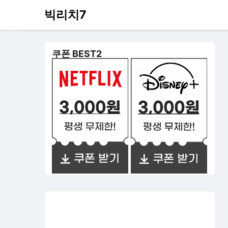
빅리치7
쿠폰 BEST2