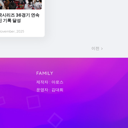
국시리즈 36경기 연속
진 기록 달성
November, 2025
이전
FAMILY
제작자 : 아로스
운영자 : 김대희