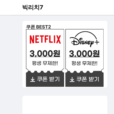
빅리치7
쿠폰 BEST2