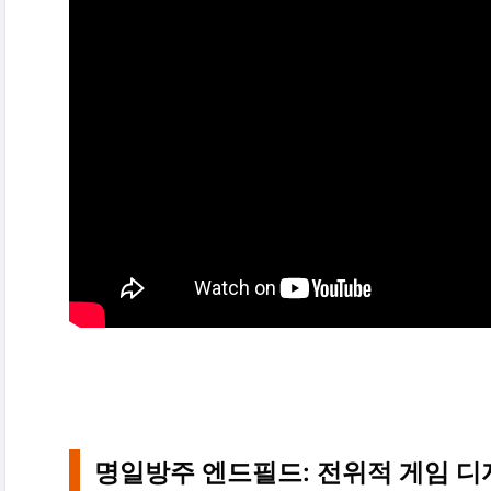
명일방주 엔드필드: 전위적 게임 디