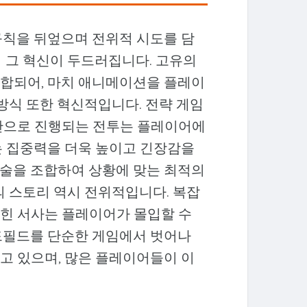
규칙을 뒤엎으며 전위적 시도를 담
 그 혁신이 두드러집니다. 고유의
합되어, 마치 애니메이션을 플레이
 방식 또한 혁신적입니다. 전략 게임
간으로 진행되는 전투는 플레이어에
는 집중력을 더욱 높이고 긴장감을
술을 조합하여 상황에 맞는 최적의
의 스토리 역시 전위적입니다. 복잡
힌 서사는 플레이어가 몰입할 수
드필드를 단순한 게임에서 벗어나
고 있으며, 많은 플레이어들이 이