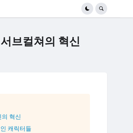
 서브컬쳐의 혁신
인의 혁신
적인 캐릭터들