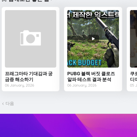
프래그마타 기대감과 궁
PUBG 블랙 버짓 클로즈
쿠로
금증 해소하기
알파 테스트 결과 분석
디
06 January, 2026
06 January, 2026
05 
다음