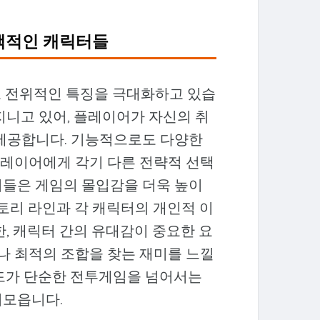
색적인 캐릭터들
도 전위적인 특징을 극대화하고 있습
지니고 있어, 플레이어가 자신의 취
 제공합니다. 기능적으로도 다양한
레이어에게 각기 다른 전략적 선택
터들은 게임의 몰입감을 더욱 높이
스토리 라인과 각 캐릭터의 개인적 이
한, 캐릭터 간의 유대감이 중요한 요
 최적의 조합을 찾는 재미를 느낄
필드가 단순한 전투게임을 넘어서는
어모읍니다.