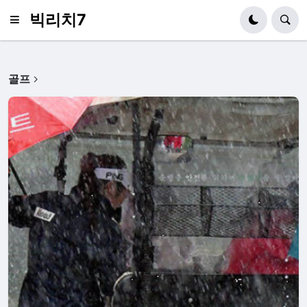
빅리치7
골프