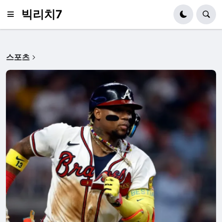
빅리치7
스포츠